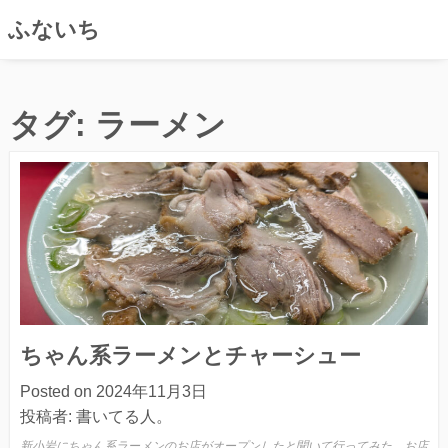
ふないち
コ
ン
タグ:
ラーメン
テ
ン
ツ
へ
ス
キ
ッ
プ
ちゃん系ラーメンとチャーシュー
Posted on
2024年11月3日
投稿者:
書いてる人。
新小岩にちゃん系ラーメンのお店がオープンしたと聞いて行ってみた。お店