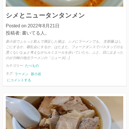
シメとニュータンタンメン
Posted on
2022年8月21日
投稿者:
書いてる人。
新小岩でふらっと飲んで満足した後は、シメにラーメンでも。 支那麺 はし
ごにするか、啜乱会にするか、はたまた、フォークダンスでパスタってのも
悪くないなぁと考えながらルミエールを歩いていたら、ふと、目に止まった
のが川崎の地元ラーメンの「ニュータ[…]
カテゴリー:
たべもの
タグ:
ラーメン
新小岩
シ
にコメントする
メ
と
ニ
ュ
ー
タ
ン
タ
ン