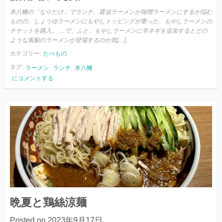
本八幡の「なりたけ」でランチ。醤油ラーメンか味噌ラーメンにするか悩む
ものの、しょうゆラーメンにもやしトッピングが乗った、もやしラーメンの
チケットを購入。 …で、ふと、もやしラーメンに辛ネギを追加するとどの
ような風貌のラーメンが登場するのか気[…]
カテゴリー:
たべもの
タグ:
ラーメン
ランチ
本八幡
も
にコメントする
や
し
と
辛
ネ
ギ
晩夏と鶏絲涼麺
Posted on
2023年9月17日