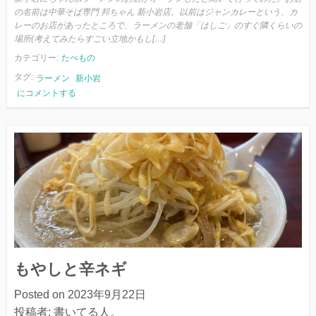
の名前は中華そば専門 邦ちゃん 新小岩店。以前はジャンカレーという、カ
レーのお店があったところで、ラーメンの老舗「はしご」のすぐ隣くらいの
場所(考えてみたらすごい立地かもし[…]
カテゴリー:
たべもの
タグ:
ラーメン
新小岩
ち
にコメントする
ゃ
ん
系
ラ
ー
メ
ン
と
チ
ャ
ー
シ
もやしと辛ネギ
ュ
ー
Posted on
2023年9月22日
投稿者:
書いてる人。