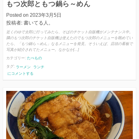
もつ次郎ともつ鍋ら～めん
Posted on
2023年3月5日
投稿者:
書いてる人。
近くのゆで太郎に行ってみたら、そばのチケット自販機がメンテナンス中。
隣のもつ次郎のチケット自販機は使えたのでもつ次郎のメニューを眺めてい
たら、「もつ鍋ら～めん」なるメニューを発見。そういえば、店頭の看板で
写真が紹介されてたメニュー。なかなか[…]
カテゴリー:
たべもの
タグ:
ラーメン
ランチ
も
にコメントする
つ
次
郎
と
も
つ
鍋
ら
～
め
ん