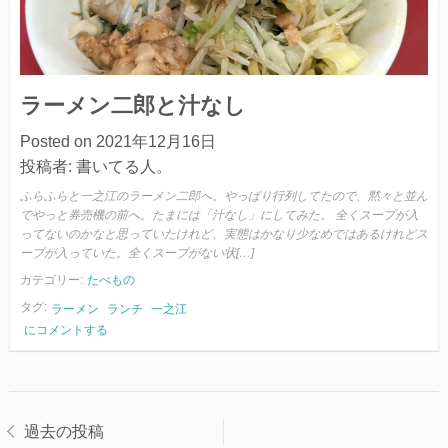
と
チ
ャ
ー
ざ
ラーメン二郎と汁なし
る
Posted on
2021年12月16日
投稿者:
書いてる人。
ふらふらと一之江のラーメン二郎へ。やっぱり行列してたので、黙々と並ん
でやっと券売機の前へ。たまには「汁なし」にしてみた。 全くスープが入
ってないのかなと思っていたけれど、実態はかなり少なめではあるけれどス
ープが入っていた。全くスープがない状[…]
カテゴリー:
たべもの
タグ:
ラーメン
ランチ
一之江
ラ
にコメントする
ー
メ
ン
投
二
郎
過去の投稿
と