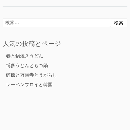
稿
汁
な
ナ
し
検
ビ
索:
ゲ
人気の投稿とページ
ー
春と鍋焼きうどん
シ
博多うどんともつ鍋
ョ
鰹節と万願寺とうがらし
ン
レーベンブロイと韓国