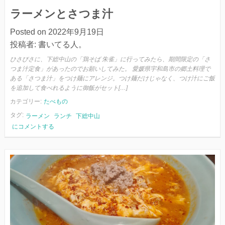
ラーメンとさつま汁
Posted on
2022年9月19日
投稿者:
書いてる人。
ひさびさに、下総中山の「鶏そば 朱雀」に行ってみたら、期間限定の「さ
つま汁定食」があったのでお願いしてみた。 愛媛県宇和島市の郷土料理で
ある「さつま汁」をつけ麺にアレンジ。つけ麺だけじゃなく、つけ汁にご飯
を追加して食べれるように御飯がセット[…]
カテゴリー:
たべもの
タグ:
ラーメン
ランチ
下総中山
ラ
にコメントする
ー
メ
ン
と
さ
つ
ま
汁