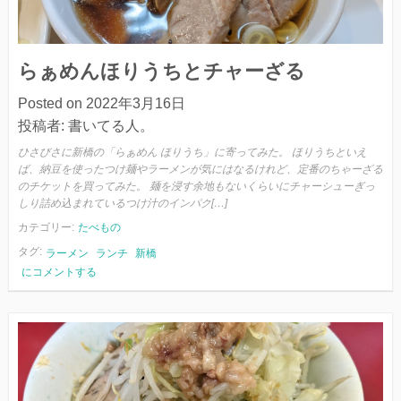
メ
ン
らぁめんほりうちとチャーざる
Posted on
2022年3月16日
投稿者:
書いてる人。
ひさびさに新橋の「らぁめん ほりうち」に寄ってみた。 ほりうちといえ
ば、納豆を使ったつけ麺やラーメンが気にはなるけれど、定番のちゃーざる
のチケットを買ってみた。 麺を浸す余地もないくらいにチャーシューぎっ
しり詰め込まれているつけ汁のインパク[…]
カテゴリー:
たべもの
タグ:
ラーメン
ランチ
新橋
ら
にコメントする
ぁ
め
ん
ほ
り
う
ち