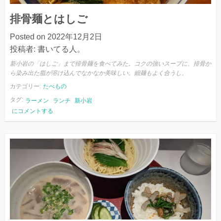
排骨麺とはしご
Posted on
2022年12月2日
投稿者:
書いてる人。
新小岩の「はしご」まで排骨麺を食べてみた。コクの強いスープに、排骨か
ら染み出た脂が溶け込んでなかなか美味しい。細麺もよく合うし。
カテゴリー:
たべもの
タグ:
ラーメン
ランチ
新小岩
排
にコメントする
骨
麺
と
は
し
ご