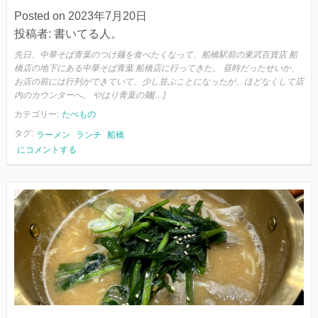
Posted on
2023年7月20日
投稿者:
書いてる人。
先日、中華そば青葉のつけ麺を食べたくなって、船橋駅前の東武百貨店 船
橋店の地下にある中華そば青葉 船橋店に行ってきた。 昼時だったせいか、
お店の前には行列ができていて、少し並ぶことになったが、ほどなくして店
内のカウンターへ。 やはり青葉の麺[…]
カテゴリー:
たべもの
タグ:
ラーメン
ランチ
船橋
つ
にコメントする
け
麺
と
青
葉