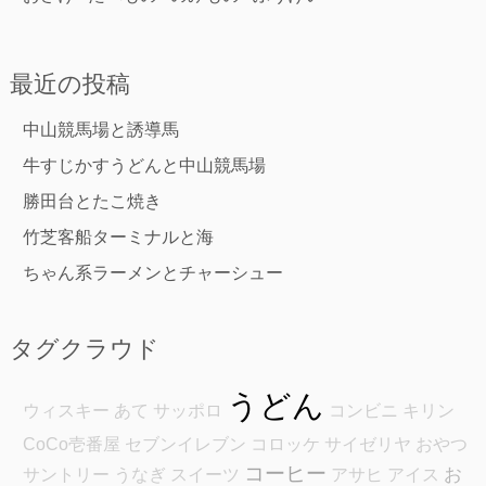
最近の投稿
中山競馬場と誘導馬
牛すじかすうどんと中山競馬場
勝田台とたこ焼き
竹芝客船ターミナルと海
ちゃん系ラーメンとチャーシュー
タグクラウド
うどん
ウィスキー
あて
サッポロ
コンビニ
キリン
CoCo壱番屋
セブンイレブン
コロッケ
サイゼリヤ
おやつ
コーヒー
お
サントリー
うなぎ
スイーツ
アサヒ
アイス