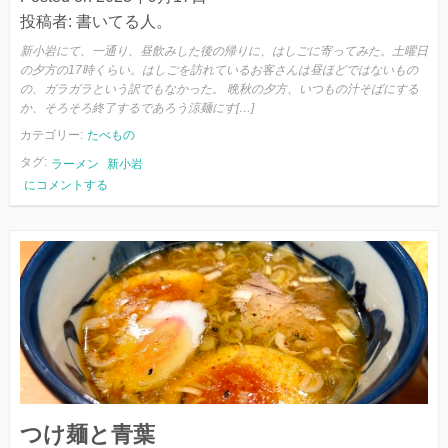
投稿者:
書いてる人。
新小岩にて、一通り、昼飲みした後の帰りに、はしごに寄ってみた。土曜日
の夕方の17時くらい。はしごを訪れているお客さんは昼ほどではないもの
の、ガラガラという訳でもなかった。 晩秋の夕方、いつもの汁そばにする
か、そろそろ終了するであろう涼麺にす[…]
カテゴリー:
たべもの
タグ:
ラーメン
新小岩
晩
にコメントする
夏
と
鶏
絲
涼
麺
つけ麺と青葉