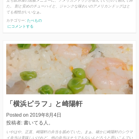
立ち飲み屋の黒板メニューに、アメリカンドッグが並んでいたので頼んでみ
た。 割と安めのチューハイと、ジャンクな味わいのアメリカンドッグはと
ても相性がいいなぁ。
カテゴリー:
たべもの
ア
にコメントする
メ
リ
カ
ン
ド
ッ
グ
と
チ
ュ
ー
ハ
「横浜ピラフ」と崎陽軒
イ
Posted on
2019年8月4日
投稿者:
書いてる人。
いやはや、正直、崎陽軒の弁当を舐めていた。まぁ、確かに崎陽軒のシウマ
イ弁当は美味しいけれど、他の弁当はそうでもないんだろうと思いこんでい