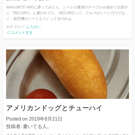
ANAのB737-800に乗ってみたら、シートの裏側のテーブルを留めてる部分
に「RECARO」と書かれてた。 RECAROって、クルマのシートだけでな
く、航空機のシートもつくってるのかぁ。
カテゴリー:
ふうけい
B737-
にコメントする
800
と
RECARO
シ
ー
ト
アメリカンドッグとチューハイ
Posted on
2019年8月21日
投稿者:
書いてる人。