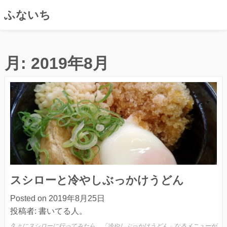
ふないち
コ
ン
月:
2019年8月
テ
ン
ツ
へ
ス
キ
ッ
プ
スシローと冷やしぶっかけうどん
Posted on
2019年8月25日
投稿者:
書いてる人。
久々にスシローに行ってみたら、「冷やしぶっかけうどん」なるメニューが