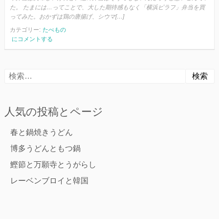
た。 たまには…ってことで、大した期待感もなく「横浜ピラフ」弁当を買
ってみた。おかずは鶏の唐揚げ、シウマ[…]
カテゴリー:
たべもの
「横
にコメントする
浜
ピ
ラ
検
フ」
と
索:
崎
陽
人気の投稿とページ
軒
春と鍋焼きうどん
博多うどんともつ鍋
鰹節と万願寺とうがらし
レーベンブロイと韓国