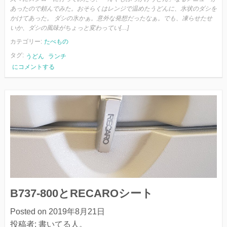
あったので頼んでみた。おそらくはレンジで温めたうどんに、氷状のダシを
かけてあった。 ダシの氷かぁ。意外な発想だったなぁ。でも、凍らせたせ
いか、ダシの風味がちょっと変わってい[…]
カテゴリー:
たべもの
タグ:
うどん
ランチ
ス
にコメントする
シ
ロ
ー
と
冷
や
し
ぶ
っ
か
け
う
B737-800とRECAROシート
ど
ん
Posted on
2019年8月21日
投稿者:
書いてる人。