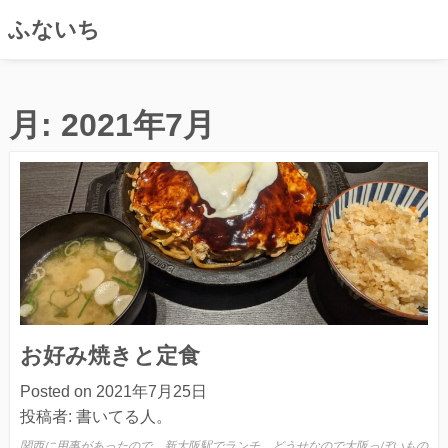
ふないち
コ
ン
月:
2021年7月
テ
ン
ツ
へ
ス
キ
ッ
プ
お好み焼きと定食
Posted on
2021年7月25日
投稿者:
書いてる人。
関西に用事があったので、新大阪駅でランチ。どうせなので大阪っぼいもの