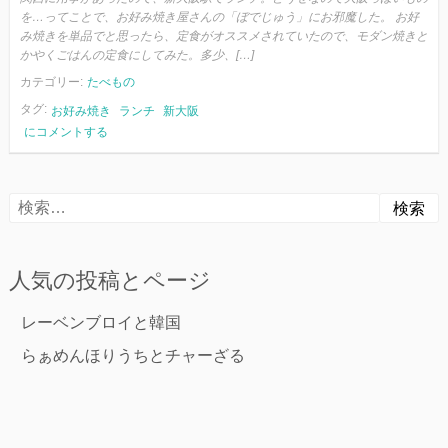
を…ってことで、お好み焼き屋さんの「ぼでじゅう」にお邪魔した。 お好
み焼きを単品でと思ったら、定食がオススメされていたので、モダン焼きと
かやくごはんの定食にしてみた。多少、[…]
カテゴリー:
たべもの
タグ:
お好み焼き
ランチ
新大阪
お
にコメントする
好
み
焼
検
き
と
索:
定
食
人気の投稿とページ
レーベンブロイと韓国
らぁめんほりうちとチャーざる