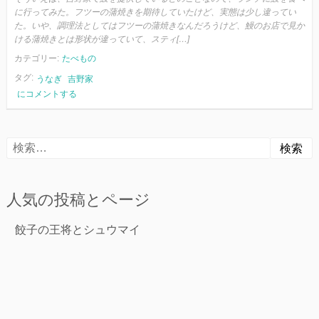
に行ってみた。フツーの蒲焼きを期待していたけど、実態は少し違ってい
た。いや、調理法としてはフツーの蒲焼きなんだろうけど、鰻のお店で見か
ける蒲焼きとは形状が違っていて、スティ[…]
カテゴリー:
たべもの
タグ:
うなぎ
吉野家
吉
にコメントする
野
家
と
検
う
な
索:
ぎ
人気の投稿とページ
餃子の王将とシュウマイ