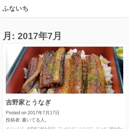
ふないち
コ
ン
月:
2017年7月
テ
ン
ツ
へ
ス
キ
ッ
プ
吉野家とうなぎ
Posted on
2017年7月17日
投稿者:
書いてる人。
そういえば、吉野家で鰻を提供しているとのことなので、ランチに鰻を食べ