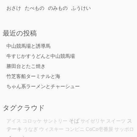
おさけ
たべもの
のみもの
ふうけい
最近の投稿
中山競馬場と誘導馬
牛すじかすうどんと中山競馬場
勝田台とたこ焼き
竹芝客船ターミナルと海
ちゃん系ラーメンとチャーシュー
タグクラウド
そば
ス
アイス
コロッケ
サントリー
サイゼリヤ
スイーツ
テーキ
うなぎ
ウィスキー
コンビニ
CoCo壱番屋
サッポロ