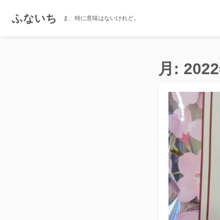
ふないち
ま、特に意味はないけれど。
コ
ン
月:
202
テ
ン
ツ
へ
ス
キ
ッ
プ