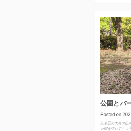
ボ
ー
ル
と
グ
ラ
ス
公園とバ
Posted on
20
江東区の大島小松
公園を訪れてくつ