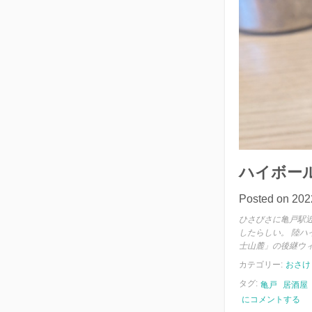
き
そ
ば
ハイボー
Posted on
20
ひさびさに亀戸駅
したらしい。 陸ハ
士山麓」の後継ウィ[
カテゴリー:
おさけ
タグ:
亀戸
居酒屋
ハ
にコメントする
イ