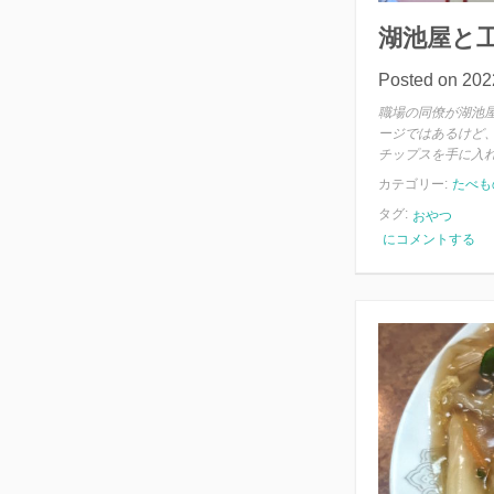
湖池屋と
Posted on
20
職場の同僚が湖池
ージではあるけど
チップスを手に入れ
カテゴリー:
たべも
タグ:
おやつ
湖
にコメントする
池
屋
と
工
場
直
送
便
ポ
テ
ト
チ