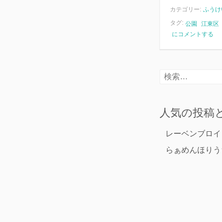
カテゴリー:
ふうけ
タグ:
公園
江東区
公
にコメントする
園
と
バ
ー
検
ベ
索:
キ
ュ
ー
人気の投稿
場
レーベンブロイ
らぁめんほりう