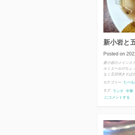
ッ
プ
ス
新小岩と
Posted on
20
新小岩のメインス
ルミエールのちょ
なく五目焼きそばが
カテゴリー:
たべも
タグ:
ランチ
中華
新
にコメントする
小
岩
と
五
目
や