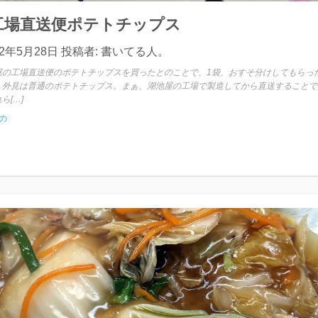
工場直送便ポテトチップス
22年5月28日
投稿者:
書いてる人。
屋の工場直送便のポテトチップスを買ったとのことで、1袋、おすそ分けしてもらった
、外見は普通のポテトチップス。まぁ、湖池屋の工場で製造してから直送することで
ら[…]
の