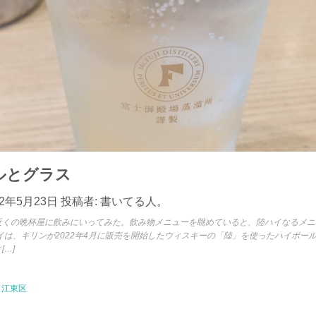
ルとグラス
22年5月23日
投稿者:
書いてる人。
近くの晩杯屋に飲みにいってみた。飲み物メニューを眺めていると、陸ハイなるメニ
イは、キリンが2022年4月に販売を開始したウィスキーの「陸」を使ったハイボー
…]
江東区