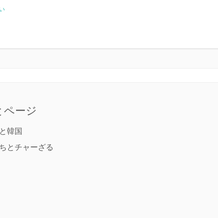
い
とページ
と韓国
ちとチャーざる