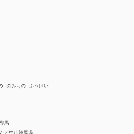
の
のみもの
ふうけい
導馬
んと中山競馬場