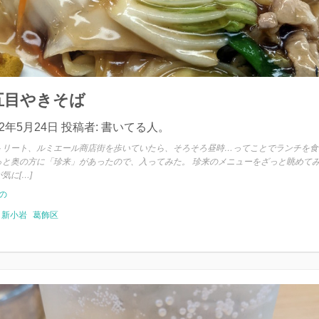
五目やきそば
22年5月24日
投稿者:
書いてる人。
トリート、ルミエール商店街を歩いていたら、そろそろ昼時…ってことでランチを食
っと奥の方に「珍来」があったので、入ってみた。 珍来のメニューをざっと眺めて
気に[…]
の
新小岩
葛飾区