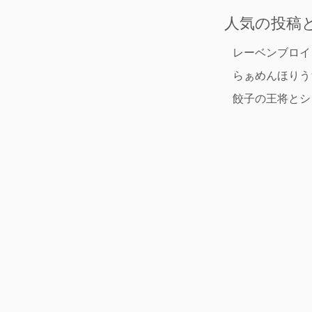
ー
ル
人気の投稿
レーベンブロイ
らぁめんほりう
餃子の王将とシ