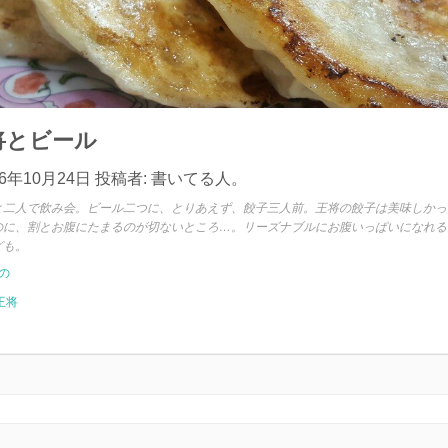
将とビール
16年10月24日
投稿者:
書いてる人。
と二人で飲み会。ビール二つに、とりあえず、餃子三人前。王将の餃子は美味しかっ
のに、割とお腹にたまるのが切ないところ…。リーズナブルにお腹いっぱいになれる
ども。
の
王将