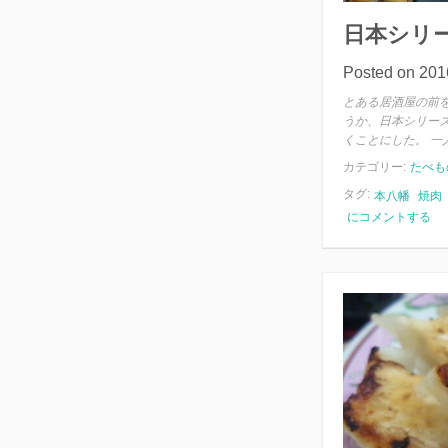
日本シリ
Posted on
20
とある居酒屋の前
うか、日本シリー
くことにした。 一人
カテゴリー:
たべも
タグ:
本八幡
焼肉
日
にコメントする
本
シ
リ
ー
ズ
と
ホ
ル
モ
ン
焼