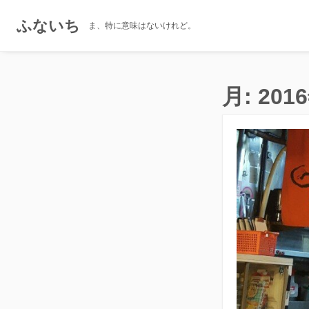
ふないち
ま、特に意味はないけれど。
コ
ン
月:
201
テ
ン
ツ
へ
ス
キ
ッ
プ