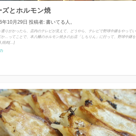
ーズとホルモン焼
16年10月29日
投稿者:
書いてる人。
を通りがかったら、店内のテレビが見えて、どうやら、テレビで野球中継をやってい
ズか…ってことで、本八幡のホルモン焼きのお店「しちりん」に行って、野球中継を
焼肉[…]
の