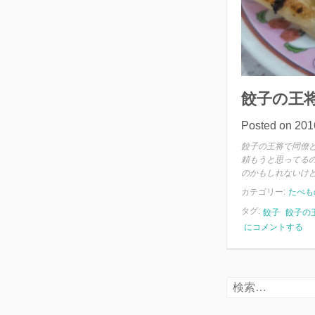
餃子の王
Posted on
20
餃子の王将で同僚
頼もうと思ってる
のかもしれないけ
カテゴリー:
たべも
タグ:
餃子
餃子の
餃
にコメントする
子
の
王
将
検
と
索:
ビ