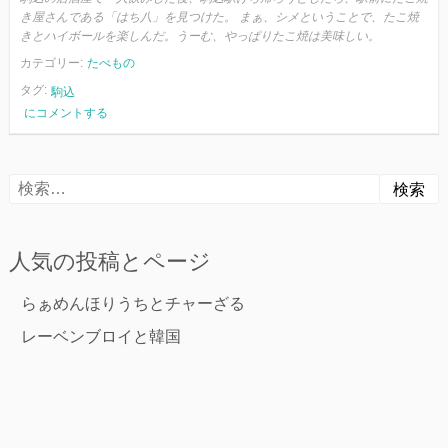
き屋さんである「はち八」を見つけた。 まぁ、シメということで、たこ焼
きとハイボールを楽しんだ。うーむ、やっぱりたこ焼は美味しい。
カテゴリー:
たべもの
タグ:
駒込
シ
にコメントする
メ
と
た
検
こ
焼
索:
き
人気の投稿とページ
らぁめんほりうちとチャーざる
レーベンブロイと韓国