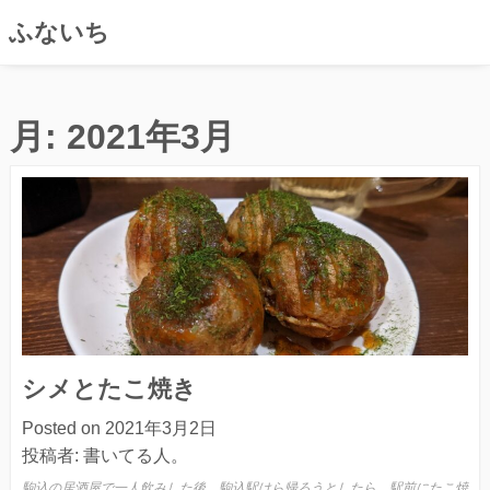
ふないち
コ
ン
月:
2021年3月
テ
ン
ツ
へ
ス
キ
ッ
プ
シメとたこ焼き
Posted on
2021年3月2日
投稿者:
書いてる人。
駒込の居酒屋で一人飲みした後、駒込駅けら帰ろうとしたら、駅前にたこ焼