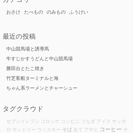
おさけ
たべもの
のみもの
ふうけい
最近の投稿
中山競馬場と誘導馬
牛すじかすうどんと中山競馬場
勝田台とたこ焼き
竹芝客船ターミナルと海
ちゃん系ラーメンとチャーシュー
タグクラウド
セブンイレブン
コロッケ
コンビニ
うなぎ
アイス
サッポ
コーヒー
そば
ロ
サントリー
ウィスキー
あて
アサヒ
サ