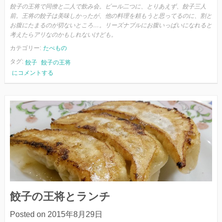
餃子の王将で同僚と二人で飲み会。ビール二つに、とりあえず、餃子三人
前。王将の餃子は美味しかったが、他の料理を頼もうと思ってるのに、割と
お腹にたまるのが切ないところ…。リーズナブルにお腹いっぱいになれると
考えたらアリなのかもしれないけども。
カテゴリー:
たべもの
タグ:
餃子
餃子の王将
餃
にコメントする
子
の
王
将
と
ビ
ー
ル
餃子の王将とランチ
Posted on
2015年8月29日