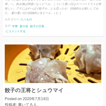
将」へ。飲み物は間違いなくビール。こういう暑い日はスーパードライが美
味しい。アテにはやっぱり餃子か…とも思ったが、回鍋肉をお願いしてみ
た。 夏の暑い日の回鍋肉と生ビール。い[…]
カテゴリー:
たべもの
タグ:
中華
新小岩
餃子の王将
回
にコメントする
鍋
肉
と
ビ
ー
ル
餃子の王将とシュウマイ
Posted on
2020年7月14日
投稿者:
書いてる人。