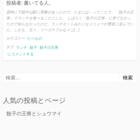
投稿者:
書いてる人。
昼時に下総中山駅に用事があったので、たまには…ってことで、「餃子の王
将」でランチを食べることにした。 しばらく「餃子の王将」に来てなかっ
たので知らなかったけど、ランチセットみたいなメニューが豊富に並んでい
た。しかも、元々、リーズナブルなメニ[…]
カテゴリー:
たべもの
タグ:
ランチ
餃子
餃子の王将
餃
にコメントする
子
の
王
検
将
と
索:
ラ
ン
人気の投稿とページ
チ
餃子の王将とシュウマイ