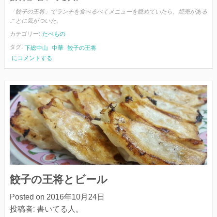
「餃子の王将」でランチを食べるべくメニューを眺めていたら、焼売がある
ことに気がついた。
カテゴリー:
たべもの
タグ:
下総中山
中華
餃子の王将
餃
にコメントする
子
の
王
将
と
シ
ュ
ウ
マ
イ
餃子の王将とビール
Posted on
2016年10月24日
投稿者:
書いてる人。