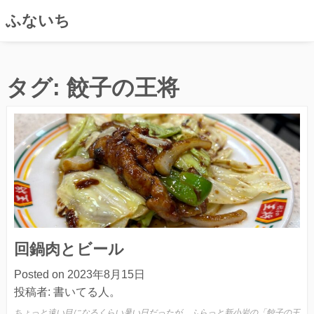
ふないち
コ
ン
タグ:
餃子の王将
テ
ン
ツ
へ
ス
キ
ッ
プ
回鍋肉とビール
Posted on
2023年8月15日
投稿者:
書いてる人。
ちょっと遠い目になるくらい暑い日だったが、ふらっと新小岩の「餃子の王