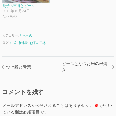
餃子の王将とビール
2016年10月24日
たべもの
カテゴリー:
たべもの
タグ:
中華
新小岩
餃子の王将
投
ビールとかつお串の串焼
つけ麺と青葉
き
稿
ナ
コメントを残す
ビ
ゲ
メールアドレスが公開されることはありません。
※
が付い
ている欄は必須項目です
ー