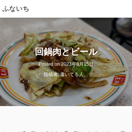
ふないち
コ
ン
テ
ン
回鍋肉とビール
ツ
へ
Posted on
2023年8月15日
ス
キ
投稿者:
書いてる人。
ッ
プ