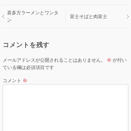
投
喜多方ラーメンとワンタ
富士そばと肉富士
ン
稿
ナ
コメントを残す
ビ
ゲ
メールアドレスが公開されることはありません。
※
が付い
ている欄は必須項目です
ー
シ
コメント
※
ョ
ン