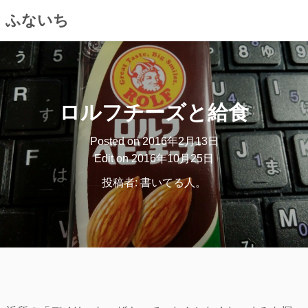
ふないち
コ
ン
テ
ン
ロルフチーズと給食
ツ
へ
Posted on
2016年2月13日
ス
Edit on
2016年10月25日
キ
投稿者:
書いてる人。
ッ
プ