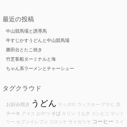
最近の投稿
中山競馬場と誘導馬
牛すじかすうどんと中山競馬場
勝田台とたこ焼き
竹芝客船ターミナルと海
ちゃん系ラーメンとチャーシュー
タグクラウド
うどん
お好み焼き
ス
サッポロ
ウィスキー
アサヒ
テーキ
そば
アイス
おやつ
キリン
うなぎ
コンビニ
サント
コーヒー
リー
セブンイレブン
コロッケ
サイゼリヤ
スイ