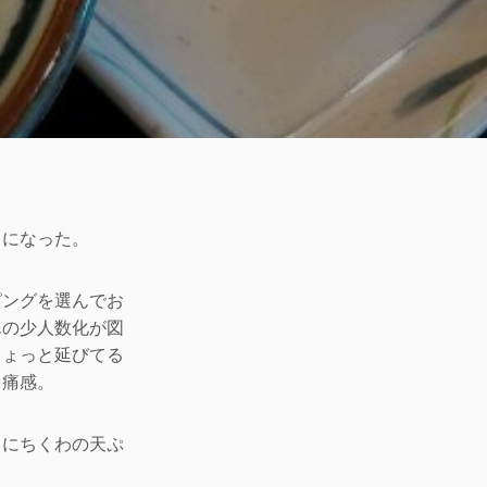
うになった。
ピングを選んでお
んの少人数化が図
ちょっと延びてる
を痛感。
ちにちくわの天ぷ