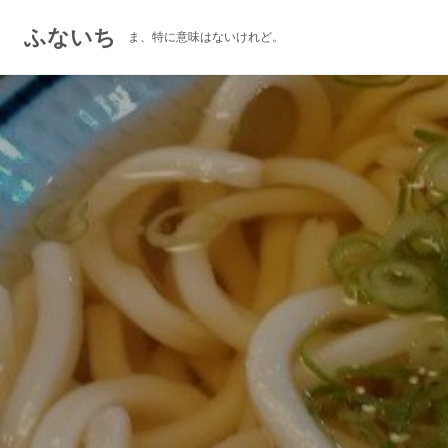
ふないち
ま、特に意味はないけれど。
コ
ン
テ
ン
ツ
へ
ス
キ
ッ
プ