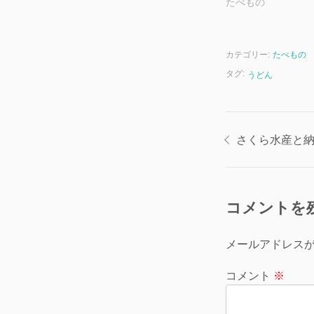
たべもの
カテゴリー:
たべもの
タグ:
うどん
投
さくら水産と
稿
ナ
コメントを
ビ
ゲ
メールアドレス
ー
コメント
※
シ