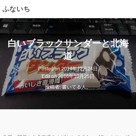
ふないち
コ
ン
テ
白いブラックサンダーと北海
ン
ツ
道
へ
ス
Posted on
2014年12月24日
キ
Edit on
2016年10月25日
ッ
投稿者:
書いてる人。
プ