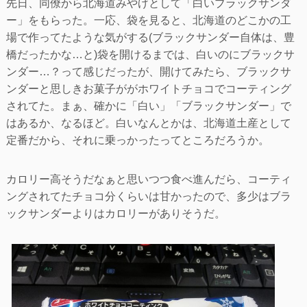
先日、同僚から北海道みやげとして「白いブラックサンダ
ー」をもらった。一応、袋を見ると、北海道のどこかの工
場で作ってたような気がする(ブラックサンダー自体は、豊
橋だったかな…と)袋を開けるまでは、白いのにブラックサ
ンダー…？って感じだったが、開けてみたら、ブラックサ
ンダーと思しきお菓子ががホワイトチョコでコーティング
されてた。まぁ、確かに「白い」「ブラックサンダー」で
はあるか、なるほど。白いなんとかは、北海道土産として
定番だから、それに乗っかったってところだろうか。
カロリー高そうだなぁと思いつつ食べ進んだら、コーティ
ングされてたチョコ分くらいは甘かったので、多少はブラ
ックサンダーよりはカロリーがありそうだ。