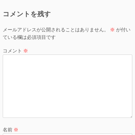
ナ
コメントを残す
ビ
ゲ
メールアドレスが公開されることはありません。
※
が付い
ている欄は必須項目です
ー
シ
コメント
※
ョ
ン
名前
※