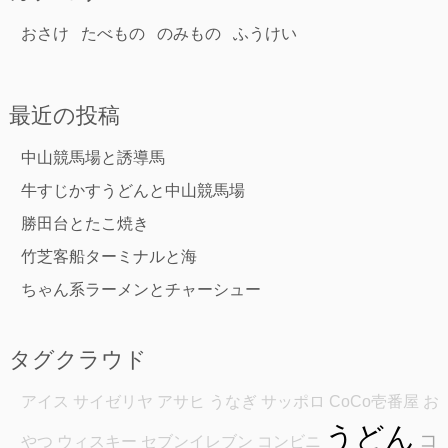
おさけ
たべもの
のみもの
ふうけい
最近の投稿
中山競馬場と誘導馬
牛すじかすうどんと中山競馬場
勝田台とたこ焼き
竹芝客船ターミナルと海
ちゃん系ラーメンとチャーシュー
タグクラウド
アイス
サイゼリヤ
アサヒ
うなぎ
サッポロ
CoCo壱番屋
お
うどん
コ
やつ
ウィスキー
セブンイレブン
コンビニ