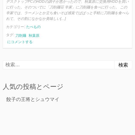
デスクトップPCのHDDの調子が悪かったので、秋葉原に交換用HDDを買い
に行った。そのついでに「刀削麺荘 辛家」に刀削麺を食べに行った。 この
辛家では、ラーメンとか立ち食いそば感覚でぱぱっと手軽に刀削麺を食べら
れて、その割になかなか美味しい[…]
カテゴリー:
たべもの
タグ:
刀削麺
秋葉原
刀
にコメントする
削
麺
と
検
香
菜
索:
人気の投稿とページ
餃子の王将とシュウマイ