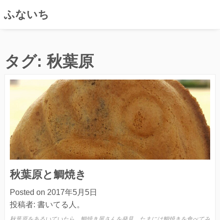
ふないち
コ
ン
タグ:
秋葉原
テ
ン
ツ
へ
ス
キ
ッ
プ
秋葉原と鯛焼き
Posted on
2017年5月5日
投稿者:
書いてる人。
秋葉原をあるいていたら、鯛焼き屋さんを発見。たまには鯛焼きを食べてみ