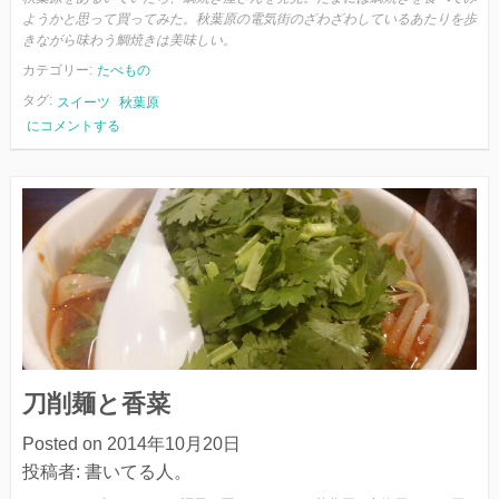
ようかと思って買ってみた。秋葉原の電気街のざわざわしているあたりを歩
きながら味わう鯛焼きは美味しい。
カテゴリー:
たべもの
タグ:
スイーツ
秋葉原
秋
にコメントする
葉
原
と
鯛
焼
き
刀削麺と香菜
Posted on
2014年10月20日
投稿者:
書いてる人。