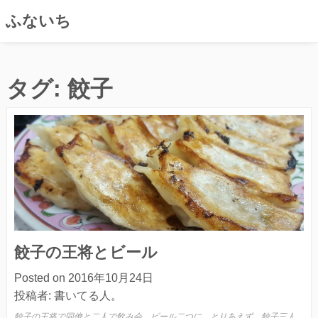
ふないち
コ
ン
タグ:
餃子
テ
ン
ツ
へ
ス
キ
ッ
プ
餃子の王将とビール
Posted on
2016年10月24日
投稿者:
書いてる人。
餃子の王将で同僚と二人で飲み会。ビール二つに、とりあえず、餃子三人