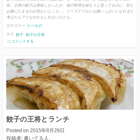
前。王将の餃子は美味しかったが、他の料理を頼もうと思ってるのに、割と
お腹にたまるのが切ないところ…。リーズナブルにお腹いっぱいになれると
考えたらアリなのかもしれないけども。
カテゴリー:
たべもの
タグ:
餃子
餃子の王将
餃
にコメントする
子
の
王
将
と
ビ
ー
ル
餃子の王将とランチ
Posted on
2015年8月29日
投稿者:
書いてる人。