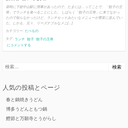
昼時に下総中山駅に用事があったので、たまには…ってことで、「餃子の王
将」でランチを食べることにした。 しばらく「餃子の王将」に来てなかっ
たので知らなかったけど、ランチセットみたいなメニューが豊富に並んでい
た。しかも、元々、リーズナブルなメニ[…]
カテゴリー:
たべもの
タグ:
ランチ
餃子
餃子の王将
餃
にコメントする
子
の
王
検
将
と
索:
ラ
ン
人気の投稿とページ
チ
春と鍋焼きうどん
博多うどんともつ鍋
鰹節と万願寺とうがらし