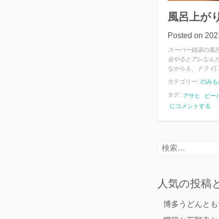
風呂上がりと
Posted on
20
スーパー銭湯の風呂
会やるとアレなん
ながらも、ドライ[…
カテゴリー:
のみも
タグ:
アサヒ
ビー
風
にコメントする
呂
上
が
り
検
と
索:
DryZero
人気の投稿
博多うどんとも