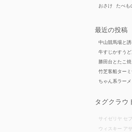
おさけ
たべも
最近の投稿
中山競馬場と誘
牛すじかすうど
勝田台とたこ焼
竹芝客船ターミ
ちゃん系ラーメ
タグクラウ
サイゼリヤ
セ
ウィスキー
ア