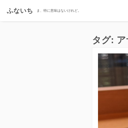
ふないち
ま、特に意味はないけれど。
コ
ン
タグ:
ア
テ
ン
ツ
へ
ス
キ
ッ
プ