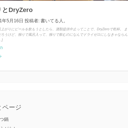
DryZero
21年5月16日
投稿者:
書いてる人。
上がりにビールを飲もうとしたら、酒類提供中止ってことで、DryZeroで乾杯。 
だろうけど、独りで風呂入って、独りで飲むのになんでドライゼロにしなきゃならん
]
の
ル
とページ
つ鍋