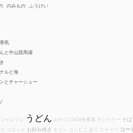
の
のみもの
ふうけい
導馬
んと中山競馬場
き
ナルと海
ンとチャーシュー
ド
うどん
そば
ブンイレブン
おやつ
CoCo壱番屋
サントリー
コー
お好み焼き
サヒ
コロッケ
キリン
コンビニ
あて
スイーツ